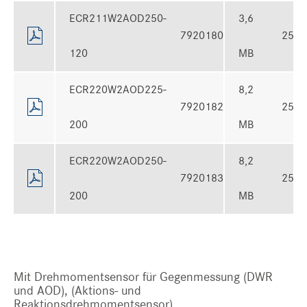
ECR211W2AOD250-
3,6
7920180
25.1
120
MB
ECR220W2AOD225-
8,2
7920182
25.1
200
MB
ECR220W2AOD250-
8,2
7920183
25.1
200
MB
Mit Drehmomentsensor für Gegenmessung (DWR
und AOD), (Aktions- und
Reaktionsdrehmomentsensor)