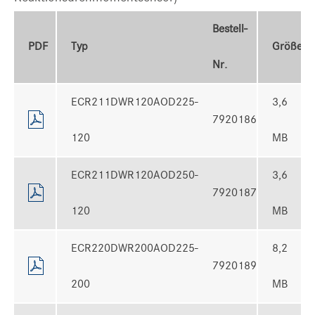
Bestell-
PDF
Typ
Größe
Nr.
ECR211DWR120AOD225-
3,6
7920186
120
MB
ECR211DWR120AOD250-
3,6
7920187
120
MB
ECR220DWR200AOD225-
8,2
7920189
200
MB