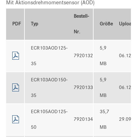
Mit Aktionsdrehmomentsensor (AOD)
Bestell-
PDF
Typ
Größe
Uploade
Nr.
ECR103AOD125-
5,9
7920132
06.12.2
35
MB
ECR103AOD150-
5,9
7920133
06.12.2
35
MB
ECR105AOD125-
35,7
7920134
29.09.2
50
MB