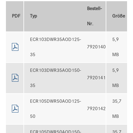
Bestell-
PDF
Typ
Größe
Nr.
ECR103DWR35AOD125-
5,9
7920140
35
MB
ECR103DWR35AOD150-
5,9
7920141
35
MB
ECR105DWR50AOD125-
35,7
7920142
50
MB
ECR105DWR50AOD150-
35,7