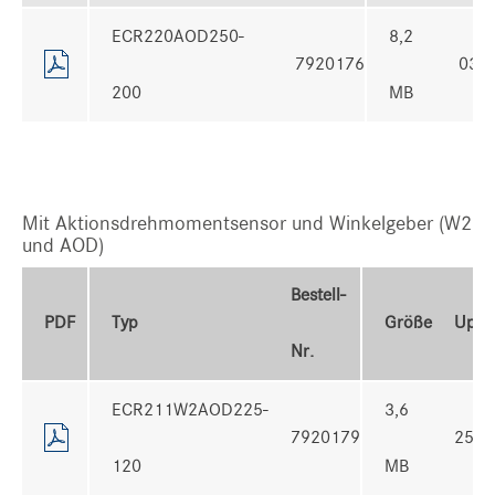
ECR220AOD250-
8,2
7920176
03.1
200
MB
Mit Aktionsdrehmomentsensor und Winkelgeber (W2
und AOD)
Bestell-
PDF
Typ
Größe
Uplo
Nr.
ECR211W2AOD225-
3,6
7920179
25.1
120
MB