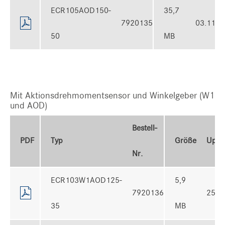
ECR105AOD150-
35,7
7920135
03.11.2
50
MB
Mit Aktionsdrehmomentsensor und Winkelgeber (W1
und AOD)
Bestell-
PDF
Typ
Größe
Uplo
Nr.
ECR103W1AOD125-
5,9
7920136
25.1
35
MB