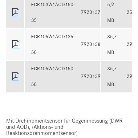
ECR103W1AOD150-
5,9
7920137
25.1
35
MB
ECR105W1AOD125-
35,7
7920138
29.0
50
MB
ECR105W1AOD150-
35,7
7920139
29.0
50
MB
Mit Drehmomentsensor für Gegenmessung (DWR
und AOD), (Aktions- und
Reaktionsdrehmomentsensor)