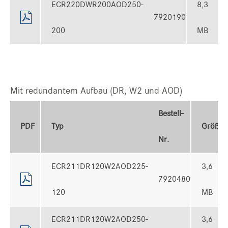
ECR220DWR200AOD250-
8,3
7920190
200
MB
Mit redundantem Aufbau (DR, W2 und AOD)
Bestell-
PDF
Typ
Größe
Nr.
ECR211DR120W2AOD225-
3,6
7920480
120
MB
ECR211DR120W2AOD250-
3,6