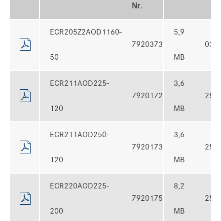
Nr.
ECR205Z2AOD1160-
5,9
7920373
03.1
50
MB
ECR211AOD225-
3,6
7920172
25.1
120
MB
ECR211AOD250-
3,6
7920173
25.1
120
MB
ECR220AOD225-
8,2
7920175
25.1
200
MB