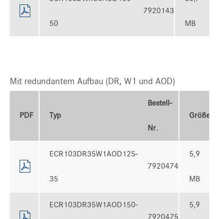
7920143
50
MB
Mit redundantem Aufbau (DR, W1 und AOD)
Bestell-
PDF
Typ
Größe
Nr.
ECR103DR35W1AOD125-
5,9
7920474
35
MB
ECR103DR35W1AOD150-
5,9
7920475