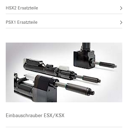
HSX2 Ersatzteile
PSX1 Ersatzteile
Einbauschrauber ESX/KSX