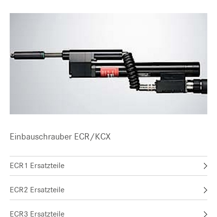
Einbauschrauber ECR/KCX
ECR1 Ersatzteile
ECR2 Ersatzteile
ECR3 Ersatzteile