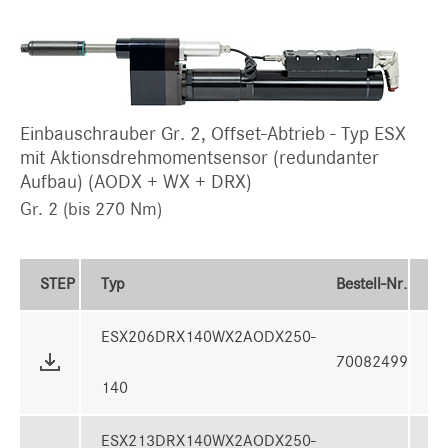
Einbauschrauber Gr. 2, Offset-Abtrieb - Typ ESX
mit Aktionsdrehmomentsensor (redundanter
Aufbau) (AODX + WX + DRX)
Gr. 2 (bis 270 Nm)
STEP
Typ
Bestell-Nr.
D
ESX206DRX140WX2AODX250-
70082499
6
140
ESX213DRX140WX2AODX250-