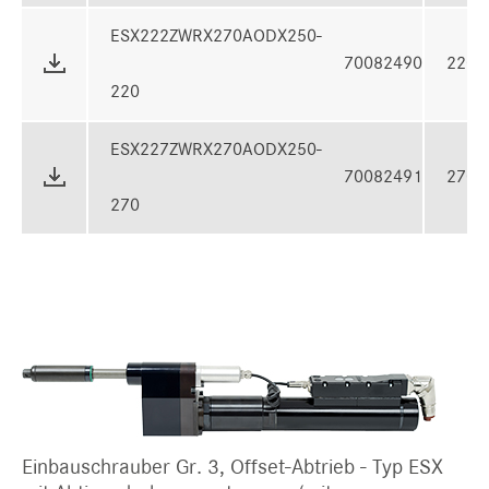
ESX222ZWRX270AODX250-
70082490
220 
220
ESX227ZWRX270AODX250-
70082491
270 
270
Einbauschrauber Gr. 3, Offset-Abtrieb - Typ ESX