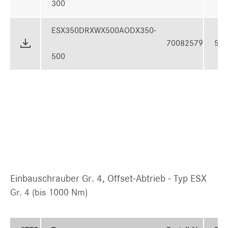
300
ESX350DRXWX500AODX350-
70082579
50
500
Einbauschrauber Gr. 4, Offset-Abtrieb - Typ ESX
Gr. 4 (bis 1000 Nm)