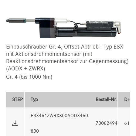
Einbauschrauber Gr. 4, Offset-Abtrieb - Typ ESX
mit Aktionsdrehmomentsensor (mit
Reaktionsdrehmomentsensor zur Gegenmessung)
(AODX + ZWRX)
Gr. 4 (bis 1000 Nm)
STEP
Typ
Bestell-Nr.
Dreh
ESX461ZWRX800AODX460-
70082494
617 
800