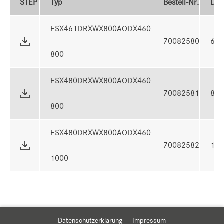
STEP
Typ
Bestell-Nr.
Dr
ESX461DRXWX800AODX460-
70082580
61
800
ESX480DRXWX800AODX460-
70082581
80
800
ESX480DRXWX800AODX460-
70082582
10
1000
Datenschutzerklärung
Impressum