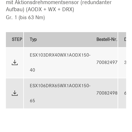
mit Aktionsdrehmomentsensor (redundanter
Aufbau) (AODX + WX + DRX)
Gr. 1 (bis 63 Nm)
STEP
Typ
Bestell-Nr.
Dr
ESX103DRX40WX1AODX150-
70082497
37
40
ESX106DRX65WX1AODX150-
70082498
63
65