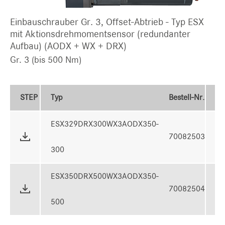
Einbauschrauber Gr. 3, Offset-Abtrieb - Typ ESX
mit Aktionsdrehmomentsensor (redundanter
Aufbau) (AODX + WX + DRX)
Gr. 3 (bis 500 Nm)
STEP
Typ
Bestell-Nr.
D
ESX329DRX300WX3AODX350-
70082503
2
300
ESX350DRX500WX3AODX350-
70082504
5
500