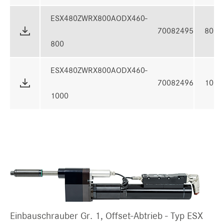
ESX480ZWRX800AODX460-
70082495
800 
800
ESX480ZWRX800AODX460-
70082496
1000
1000
Einbauschrauber Gr. 1, Offset-Abtrieb - Typ ESX