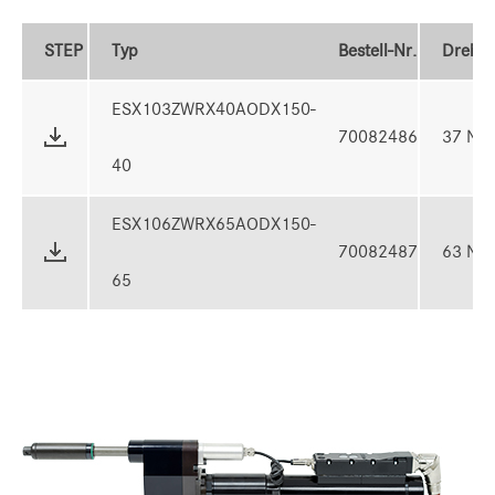
STEP
Typ
Bestell-Nr.
Drehm
ESX103ZWRX40AODX150-
70082486
37 Nm
40
ESX106ZWRX65AODX150-
70082487
63 Nm
65