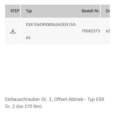
STEP
Typ
Bestell-Nr.
Dre
ESX106DRXWX65AODX150-
70082573
63 
65
Einbauschrauber Gr. 2, Offset-Abtrieb - Typ ESX
Gr. 2 (bis 270 Nm)