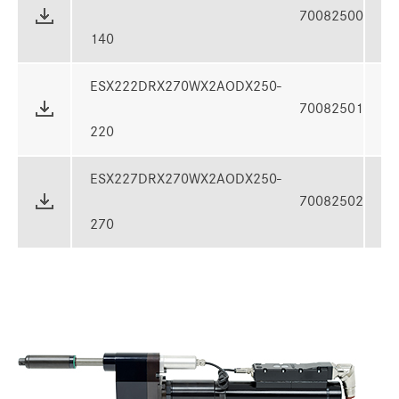
70082500
1
140
ESX222DRX270WX2AODX250-
70082501
2
220
ESX227DRX270WX2AODX250-
70082502
2
270