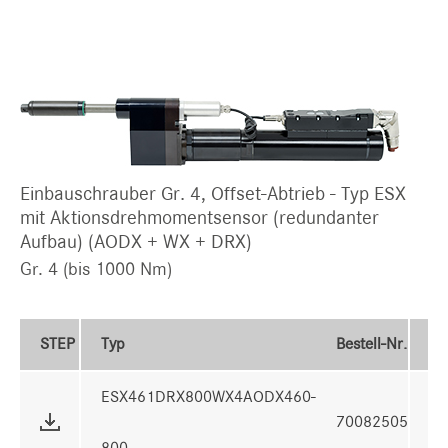
Einbauschrauber Gr. 4, Offset-Abtrieb - Typ ESX
mit Aktionsdrehmomentsensor (redundanter
Aufbau) (AODX + WX + DRX)
Gr. 4 (bis 1000 Nm)
STEP
Typ
Bestell-Nr.
D
ESX461DRX800WX4AODX460-
70082505
6