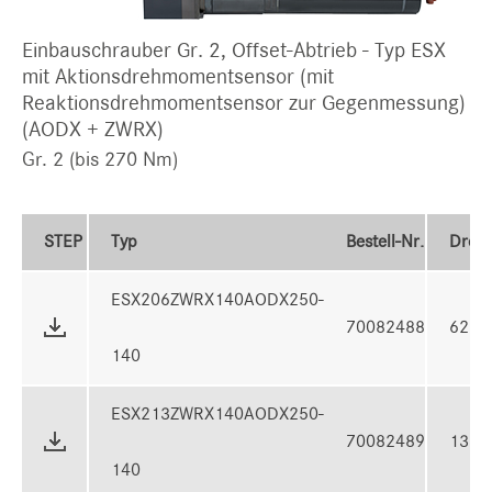
Einbauschrauber Gr. 2, Offset-Abtrieb - Typ ESX
mit Aktionsdrehmomentsensor (mit
Reaktionsdrehmomentsensor zur Gegenmessung)
(AODX + ZWRX)
Gr. 2 (bis 270 Nm)
STEP
Typ
Bestell-Nr.
Dreh
ESX206ZWRX140AODX250-
70082488
62 N
140
ESX213ZWRX140AODX250-
70082489
135 
140