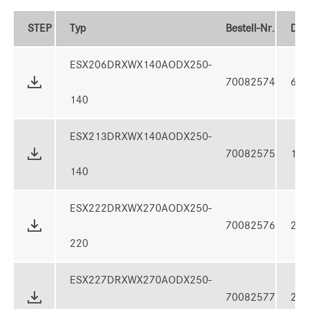
STEP
Typ
Bestell-Nr.
Dr
ESX206DRXWX140AODX250-
70082574
62
140
ESX213DRXWX140AODX250-
70082575
13
140
ESX222DRXWX270AODX250-
70082576
22
220
ESX227DRXWX270AODX250-
70082577
27