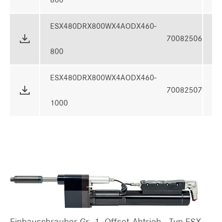
800
ESX480DRX800WX4AODX460-
70082506
8
800
ESX480DRX800WX4AODX460-
70082507
1
1000
Einbauschrauber Gr. 1, Offset-Abtrieb - Typ ESX