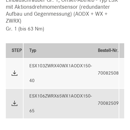
mit Aktionsdrehmomentsensor (redundanter
Aufbau und Gegenmessung) (AODX + WX +
ZWRX)
Gr. 1 (bis 63 Nm)
STEP
Typ
Bestell-Nr.
D
ESX103ZWRX40WX1AODX150-
70082508
3
40
ESX106ZWRX65WX1AODX150-
70082509
6
65