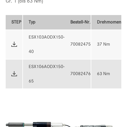
Gr. 1 (bis 63 Nm)
STEP
Typ
Bestell-Nr.
Drehmoment
ESX103AODX150-
70082475
37 Nm
40
ESX106AODX150-
70082476
63 Nm
65