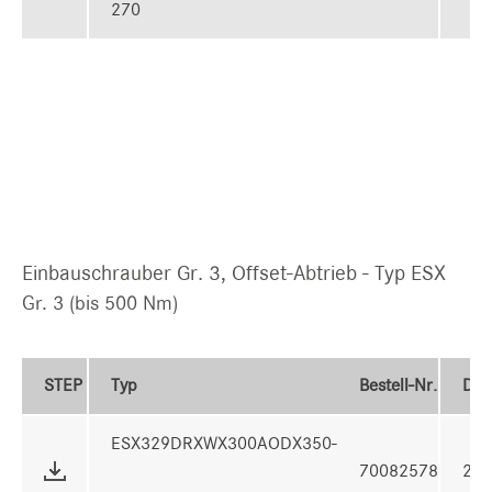
270
Einbauschrauber Gr. 3, Offset-Abtrieb - Typ ESX
Gr. 3 (bis 500 Nm)
STEP
Typ
Bestell-Nr.
Dr
ESX329DRXWX300AODX350-
70082578
29