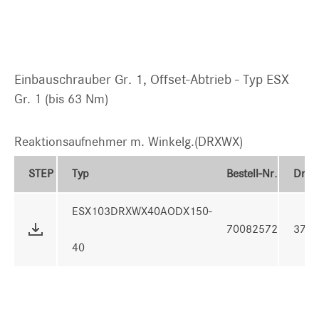
Einbauschrauber Gr. 1, Offset-Abtrieb - Typ ESX
Gr. 1 (bis 63 Nm)
Reaktionsaufnehmer m. Winkelg.(DRXWX)
STEP
Typ
Bestell-Nr.
Dre
ESX103DRXWX40AODX150-
70082572
37 
40