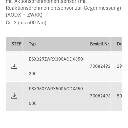
mit Aktionsdrehmomentsensor (mit
Reaktionsdrehmomentsensor zur Gegenmessung)
(AODX + ZWRX)
Gr. 3 (bis 500 Nm)
STEP
Typ
Bestell-Nr.
Dreh
ESX329ZWRX300AODX350-
70082492
291 
300
ESX350ZWRX500AODX350-
70082493
500 
500