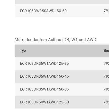
ECR105DWR50AWD150-50
79
Mit redundantem Aufbau (DR, W1 und AWD)
Typ
Bes
ECR103DR35W1AWD125-35
79
ECR103DR35W1AWD150-15
79
ECR103DR35W1AWD150-35
79
ECR105DR50W1AWD125-50
79