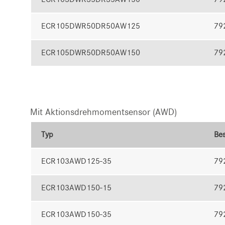
ECR105DWR50DR50AW125
79
ECR105DWR50DR50AW150
79
Mit Aktionsdrehmomentsensor (AWD)
Typ
Bes
ECR103AWD125-35
79
ECR103AWD150-15
79
ECR103AWD150-35
79