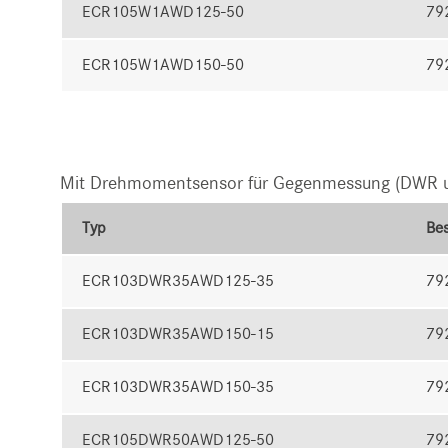
ECR105W1AWD125-50
79
ECR105W1AWD150-50
79
Mit Drehmomentsensor für Gegenmessung (DWR u
Typ
Bes
ECR103DWR35AWD125-35
79
ECR103DWR35AWD150-15
79
ECR103DWR35AWD150-35
79
ECR105DWR50AWD125-50
79